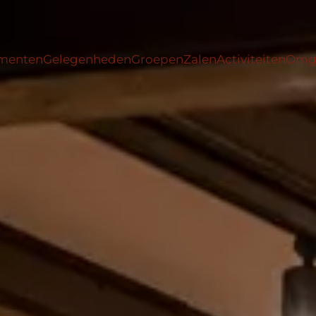
menten
Gelegenheden
Groepen
Zalen
Activiteiten
Omg